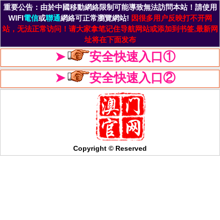
重要公告：由於中國移動網絡限制可能導致無法訪問本站！請使用
WIFI
電信
或
聯通
網絡可正常瀏覽網站!
因很多用户反映打不开网
站，无法正常访问！请大家拿笔记住导航网站或添加到书签,最新网
址将在下面发布
➤
安全快速入口①
➤
安全快速入口②
Copyright © Reserved